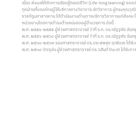
เนื่อง ส่งผลให้เกิดการเรียนรู้ตลอดชีวิต (Life-long learning) 
ทุกฝ่ายทั้งองค์กรผู้ให้บริการทางวิชาการ นักวิชาการ ผู้ทรงคุณวุฒ
ราชภัฏมหาสารคาม ได้ดำเนินงานด้านการบริการวิชาการแก่สังคม โด
หน่วยงานโดยการดำรงตำแหน่งของผู้อำนวยการ ดังนี้
พ.ศ. ๒๕๕๑-๒๕๕๕ ผู้ช่วยศาสตราจารย์ ว่าที่ ร.ท. ดร.ณัฏฐชัย จัน
พ.ศ. ๒๕๕๖-๒๕๖๐ ผู้ช่วยศาสตราจารย์ ว่าที่ ร.ท. ดร.ณัฏฐชัย จันท
พ.ศ. ๒๕๖๐-๒๕๖๓ รองศาสตราจารย์ ดร.ประสพสุข ฤทธิเดช ได้รับกา
พ.ศ. ๒๕๖๔-ปัจจุบัน ผู้ช่วยศาสตราจารย์ ดร.วสันต์ ปินะเต ได้รับ