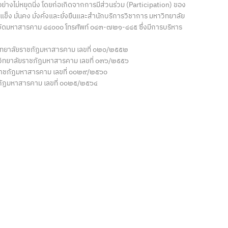
่างไม่หยุดนิ่ง โดยก่อเกิดจากการมีส่วนร่วม (Participation) ของ
ข็ง มั่นคง มั่งคั่งและยั่งยืนและสำนักบริการวิชาการ มหาวิทยาลัย
งหวัดมหาสารคาม ๔๔๐๐๐ โทรศัพท์ ๐๔๓-๗๒๑-๔๔๕ ซึ่งมีการบริหาร
หาวิทยาลัยราชภัฏมหาสารคาม เลขที่ ๐๒๐/๒๕๕๒
มหาวิทยาลัยราชภัฏมหาสารคาม เลขที่ ๐๓๖/๒๕๕๖
ยราชภัฏมหาสารคาม เลขที่ ๐๐๒๙/๒๕๖๐
ราชภัฏมหาสารคาม เลขที่ ๐๐๒๕/๒๕๖๔