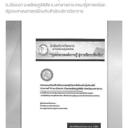
ต.เมืองเตา อ.พยัคฆภูมิพิสัย จ.มหาสารคาม คณะรัฐศาสตร์และ
รัฐประศาสนศาสตร์ร่วมกับสำนักบริการวิชาการ