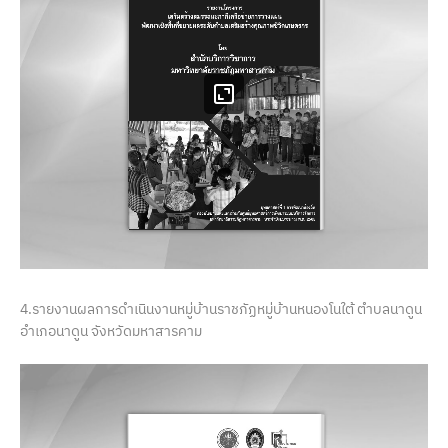
4.รายงานผลการดำเนินงานหมู่บ้านราชภัฏหมู่บ้านหนองโนใต้ ตำบลนาดูน
อำเภอนาดูน จังหวัดมหาสารคาม