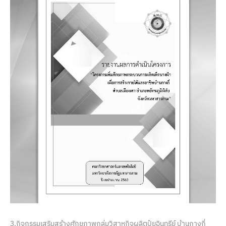
3.กิจกรรมเสริมสร้างศักยภาพกลุ่มวิสาหกิจผลิตปุ๋ยอินทรีย์ บ้านกางกี่