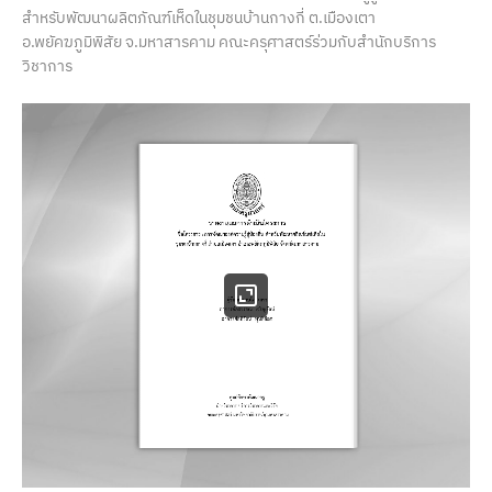
สำหรับพัฒนาผลิตภัณฑ์เห็ดในชุมชนบ้านกางกี่ ต.เมืองเตา
อ.พยัคฆภูมิพิสัย จ.มหาสารคาม คณะครุศาสตร์ร่วมกับสำนักบริการ
วิชาการ