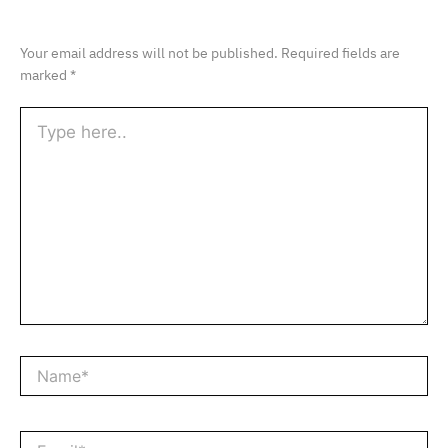
Your email address will not be published.
Required fields are
marked
*
Type
here..
Name*
Email*