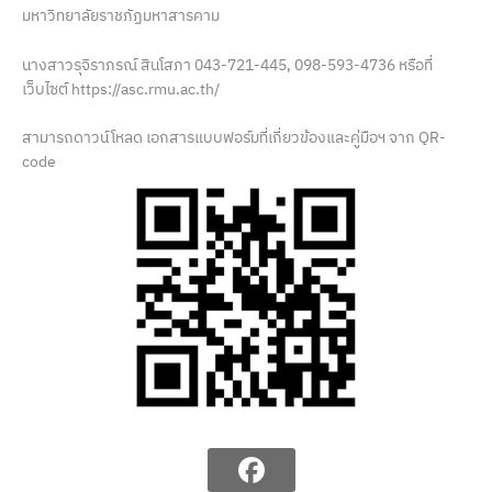
มหาวิทยาลัยราชภัฏมหาสารคาม
นางสาวรุจิราภรณ์ สินโสภา 043-721-445, 098-593-4736 หรือที่
เว็บไซต์ https://asc.rmu.ac.th/
สามารถดาวน์โหลด เอกสารแบบฟอร์มที่เกี่ยวข้องและคู่มือฯ จาก QR-
code