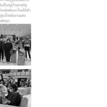
เป็นหมู่บ้านราชภัฏ
องชัยพัฒนา โดยได้เข้า
บสูบน้ำพลังงานแสง
ัยพัฒนา