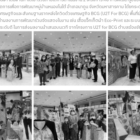
การเพื่อการพัฒนาหมู่บ้านหนองโนใต้ อำเภอนาดูน จังหวัดมหาสารคาม ได้ยกระดับ
เศรษฐกิจและสังคมฐานรากหลังโควิดด้วยเศรษฐกิจ BCG (U2T For BCG) พื้นที่ฆ้
ำผลงานการพัฒนาร่วมจัดแสดงในงาน เช่น เสื้อแจ็คเก็ตผ้า Eco-Print และระบ
วัลระดับดี ในการส่งผลงานนำเสนอบนเวที จากโครงการ U2T for BCG ตำบลฆ้องช