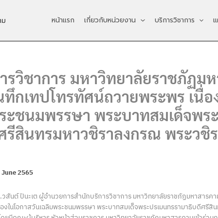
หน้าแรก
เกี่ยวกับหน่วยงาน
บริการวิชาการ
แ
าม
การวิชาการ มหาวิทยาลัยราชภัฏม
บันทึกเทปโทรทัศน์ถวายพระพร เนื่
มพระชนมพรรษา พระบาทสมเด็จพร
ีศรีสินทรมหาวชิราลงกรณ พระวชิรเ
 June 2565
ร.วสันต์ ปินะเต ผู้อำนวยการสำนักบริการวิชาการ มหาวิทยาลัยราชภัฏมหาสารคาม
นื่องในโอกาสวันเฉลิมพระชนมพรรษา พระบาทสมเด็จพระปรเมนทรรามาธิบดีศรีส
หัว โดยมีคณะผู้บริหาร หัวหน้าส่วนราชการ มหาวิทยาลัยราชภัฏมหาสารคามเข้าร่