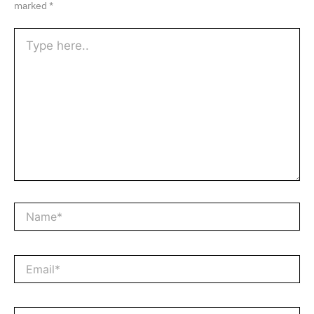
marked
*
Type
here..
Name*
Email*
Website