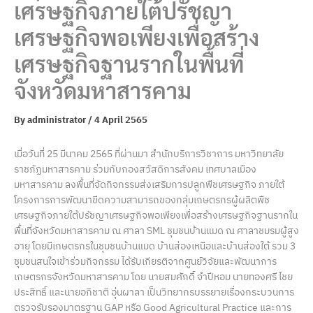
เศรษฐกิจภายใต้ปรัชญา
เศรษฐกิจพอเพียงเพื่อสร้าง
เศรษฐกิจฐานรากในพื้นที่
จังหวัดมหาสารคาม
By
administrator
/
4 April 2565
เมื่อวันที่ 25 มีนาคม 2565 ที่ผ่านมา สำนักบริการวิชาการ มหาวิทยาลัย
ราชภัฏมหาสารคาม ร่วมกับกองสวัสดิการสังคม เทศบาลเมือง
มหาสารคาม ลงพื้นที่จัดกิจกรรมส่งเสริมการปลูกพืชเศรษฐกิจ ภายใต้
โครงการการพัฒนาขีดความสามารถของกลุ่มเกษตรกรผู้ผลิตพืช
เศรษฐกิจภายใต้ปรัชญาเศรษฐกิจพอเพียงเพื่อสร้างเศรษฐกิจฐานรากใน
พื้นที่จังหวัดมหาสารคาม ณ ศาลา SML ชุมชนบ้านแมด ณ ศาลาชมรมผู้สูง
อายุ โดยมีเกษตรกรในชุมชนบ้านแมด บ้านส่องเหนือและบ้านส่องใต้ รวม 3
ชุมชนสนใจเข้าร่วมกิจกรรม ได้รับเกียรติจากศูนย์วิจัยและพัฒนาการ
เกษตรกรจังหวัดมหาสารคาม โดย นายสมศักดิ์ จำปีหอม นายทองศรี ไชย
ประสิทธิ์ และนายอภิชาติ อุ่นผาลา เป็นวิทยากรบรรยายเรื่องกระบวนการ
ตรวจรับรองมาตรฐาน GAP หรือ Good Agricultural Practice และการ